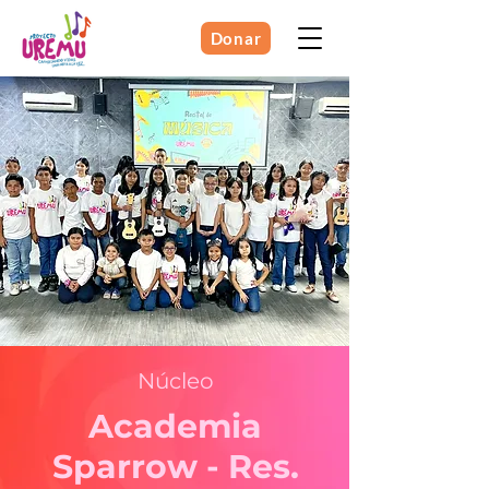
Donar
Núcleo
Academia
Sparrow - Res.