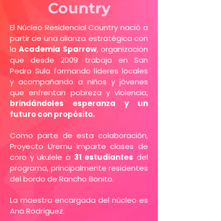
Country
El Núcleo Residencial Country nació a
partir de una alianza estratégica con
la
Academia Sparrow
, organización
que desde 2009 trabaja en San
Pedro Sula formando líderes locales
y acompañando a niños y jóvenes
que enfrentan pobreza y violencia,
brindándoles esperanza y un
futuro con propósito.
Como parte de esta colaboración,
Proyecto Uremu imparte clases de
coro y ukulele a
31 estudiantes
del
programa, principalmente residentes
del bordo de Rancho Bonito.
La maestra encargada del núcleo es
Ana Rodríguez.