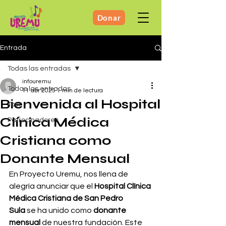
Donar
Entrada
Todas las entradas
infouremu
Todas las entradas
11 abr 2025
1 min de lectura
Bienvenida al Hospital
Tour
Clínica Médica
Patrocinadores
Cristiana como
Donante Mensual
En Proyecto Uremu, nos llena de 
alegría anunciar que el 
Hospital Clínica 
Médica Cristiana de San Pedro 
Sula
 se ha unido como 
donante 
mensual
 de nuestra fundación. Este 